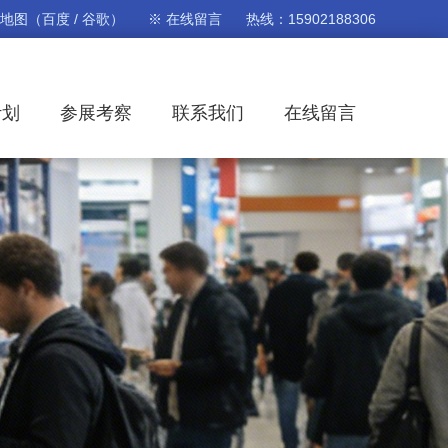
站地图
（
百度
/
谷歌
）
※ 在线留言
热线：15902188306
计划
参展考察
联系我们
在线留言