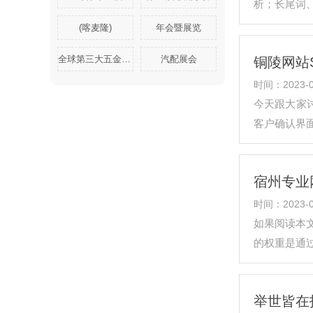
析；长尾词
广的因素是
(喀麦隆)
年会暨展览
全球第三大五金展|墨西哥五金展
汽配展会
铜陵网站
时间：2023-0
今天跟大家
客户确认界
一些参考网
宿州专业
时间：2023-0
如果阅读本
的权重是通
新增的产品
举世皆在