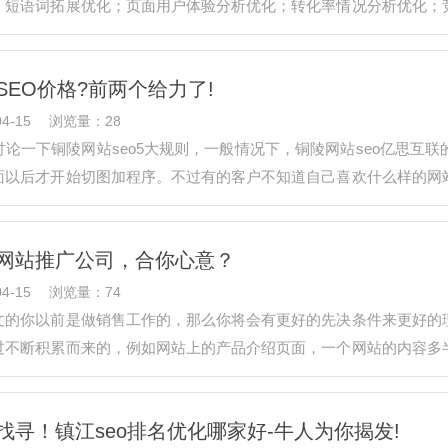
、短语词拓展优化；页面用户体验分析优化；转化率情况分析优化；
有很多的…
SEO价格?前两个给力了!
4-15
浏览量：28
讨论一下铜陵网站seo5大规则，一般情况下，铜陵网站seo亿思互
面以后才开始切图加程序。不过有的客户不知道自己喜欢什么样的网
站。因为…
网站推广公司，合你心意？
4-15
浏览量：74
文的你以前是做销售工作的，那么你将会有更好的先决条件来更好的
过不断积累而来的，例如网站上的产品介绍页面，一个网站的内容多
页来做权…
找寻！镇江seo排名优化哪家好-牛人为你揭发!