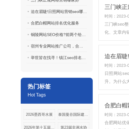
三门峡正规网络营销哪家好
三门峡正
迫在眉睫!日照网站营销seo哪家好一一协助您分析!
时间：2023-0
合肥白帽网站排名优化服务
三门峡seo
化、文章内链
铜陵网站SEO价格?前两个给力了!
行seo优化
宿州专业网站推广公司，合你心意？
迫在眉睫
举世皆在找寻！镇江seo排名优化哪家好-牛人为你揭发!
时间：2023-0
日照网站s
升。为什么
热门标签
需要站长自
Hot Tags
合肥白帽
2026墨西哥水展
泰国曼谷国际建材展览会
时间：2023-0
合肥网站优
2026年第十五届美国迈阿密水展
第23届非洲水协