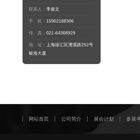
联系人：
李俊文
手 机：
15902188306
传 真：
021-64368929
地 址：
上海徐汇区漕溪路252号
银海大厦
网站首页
公司简介
展会计划
参展