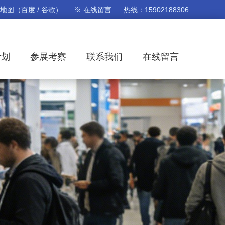
站地图
（
百度
/
谷歌
）
※ 在线留言
热线：15902188306
计划
参展考察
联系我们
在线留言